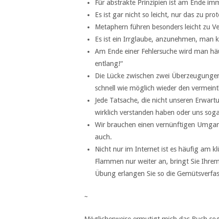
Für abstrakte Prinzipien ist am Ende imm
Es ist gar nicht so leicht, nur das zu pr
Metaphern führen besonders leicht zu V
Es ist ein Irrglaube, anzunehmen, man kö
Am Ende einer Fehlersuche wird man häufi
entlang!“
Die Lücke zwischen zwei Überzeugungen i
schnell wie möglich wieder den vermeint
Jede Tatsache, die nicht unseren Erwart
wirklich verstanden haben oder uns sog
Wir brauchen einen vernünftigen Umgang 
auch.
Nicht nur im Internet ist es häufig am 
Flammen nur weiter an, bringt Sie Ihrem 
Übung erlangen Sie so die Gemütsverfas
~