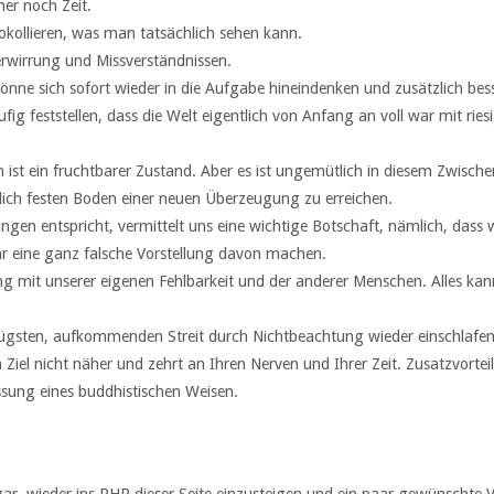
er noch Zeit.
otokollieren, was man tatsächlich sehen kann.
erwirrung und Missverständnissen.
nne sich sofort wieder in die Aufgabe hineindenken und zusätzlich besse
g feststellen, dass die Welt eigentlich von Anfang an voll war mit riesi
st ein fruchtbarer Zustand. Aber es ist ungemütlich in diesem Zwischen
lich festen Boden einer neuen Überzeugung zu erreichen.
ungen entspricht, vermittelt uns eine wichtige Botschaft, nämlich, dass
ar eine ganz falsche Vorstellung davon machen.
mit unserer eigenen Fehlbarkeit und der anderer Menschen. Alles kann
klügsten, aufkommenden Streit durch Nichtbeachtung wieder einschlafen 
Ziel nicht näher und zehrt an Ihren Nerven und Ihrer Zeit. Zusatzvortei
sung eines buddhistischen Weisen.