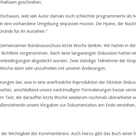
erhaltsam geschrieben:
hschauen, weil sein Autor damals noch schlechter programmierte als heu
n eine vorhandene Umgebung einpassen musste. Die Hyäne, der Nacktm
Gründe für ihr Aussehen.“
m Gemeinsamen Bundesausschuss letzte Woche denken. Wir hatten in der
Richtlinie vorgenommen. Nach einer langwierigen Diskussion hatten w
Nebenbedingungen abgedeckt wurden. Zwei ständige Teilnehmer der Grup
te Woche dann sehr unzufrieden mit unseren Änderungen.
erungen dar, was in eine unerfreuliche Reproduktion der Oktober-Diskus
 hatten, anschließend unsere nacktmulligen Formulierungen besser verste
 dem Text, der daraufhin letzte Woche wiederum nochmals überarbeitet 
 Außenstehende unsere Vorgaben zur Dokumentation am Ende verstehen
er Wichtigkeit des Kommentierens. Auch hierzu gibt das Buch einen hi