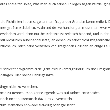
 alles enthalten sollte, was man auch seinen Kollegen sagen würde, gi
e Richtlinien in den sogenannten Tragenden Gründen kommentiert. Di
keiner großen Beliebtheit. Während der Verhandlungen muss man zwar vor
verschoben wird, denn nur die Richtlinie ist rechtlich bindend, und in
it Richtlinien auseinandersetze, an denen ich selbst nicht mitgearbeite
ersuche ich, mich beim Verfassen von Tragenden Gründen an obige Faus
iger schlecht programmieren“ geht es nur vordergründig um das Progra
nslagen. Hier meine Lieblingssätze:
Dinge nicht zu verstehen.
nahme zu trennen, man könne irgendetwas auf Anhieb entscheiden.
 noch nicht automatisch dazu, es zu vermitteln.
 zum Menschen entweder freiwillig oder gar nicht.