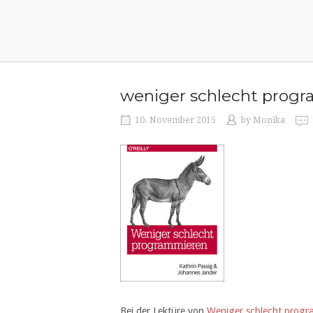
Skip
to
content
weniger schlecht prog
10. November 2015
by
Monika
Bei der Lektüre von
Weniger schlecht prog