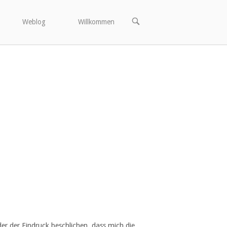
OPEN
Weblog
Willkommen
SEARCH
BAR
r der Eindruck beschlichen, dass mich die