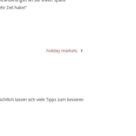
Veränderungen an der linken Spalte
hr Zeit habe!“
holiday markets.
htlich lassen sich viele Tipps zum besseren