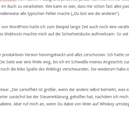
 im Buch zu verarbeiten. Wie kann es sein, dass mir schon fast alles pass
nellerweise alle typischen Fehler mache („Du bist wie die anderen“).
on WordPress hatte ich zum Beispiel lange Zeit auch noch eine veraltete
ines Webhosts machte mich auf die Sicherheitslücke aufmerksam. So vie
r produktiven Version herumgehackt und alles zerschossen. Ich hatte z
 Die Seite war eine Weile weg, bis ich im Schweiße meines Angesichts z
ch die linke Spalte des Weblogs verschwunden. Die wiederum habe ich 
e etwa: „Der Lerneffekt ist größer, wenn der andere selbst bemerkt, was 
nnter zunächst bei der Steuererklärung geholfen hat, nachdem ich mic
lleine. Aber ruf mich an, wenn Du dabei von Wein auf Whiskey umsteig