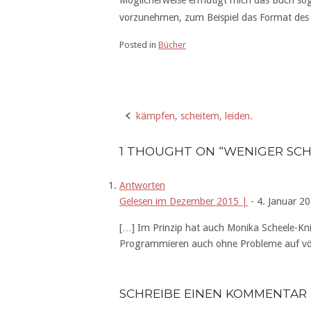
Möglicherweise ermutigt mich das Buch soga
vorzunehmen, zum Beispiel das Format des 
Posted in
Bücher
kämpfen, scheitern, leiden.
Post
navigation
1 THOUGHT ON “
WENIGER SCH
Antworten
Gelesen im Dezember 2015 |
-
4. Januar 2
[…] Im Prinzip hat auch Monika Scheele-Kni
Programmieren auch ohne Probleme auf völ
SCHREIBE EINEN KOMMENTAR