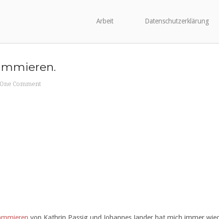
Arbeit
Datenschutzerklärung
rammieren.
One Comment
rammieren
von Kathrin Passig und Johannes Jander hat mich immer wiede