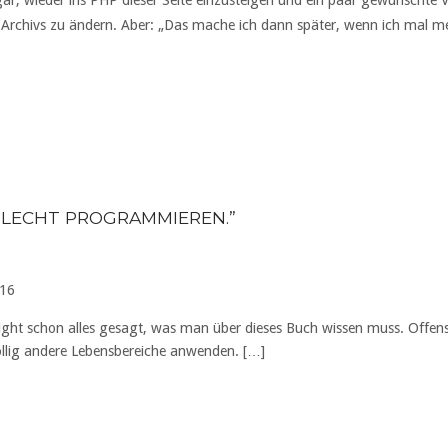
r, wieder ins PHP dieser Seite einzusteigen und ein paar gewünschte 
Archivs zu ändern. Aber: „Das mache ich dann später, wenn ich mal me
LECHT PROGRAMMIEREN.
”
016
ght schon alles gesagt, was man über dieses Buch wissen muss. Offensic
lig andere Lebensbereiche anwenden. […]